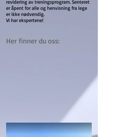
revidering av treningsprogram. Senteret
er åpent for alle og henvisning fra lege
er ikke nødvendig.
Vi har ekspertene!
Her finner du oss: