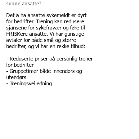
sunne ansatte?
Det å ha ansatte sykemeldt er dyrt
for bedrifter. Trening kan redusere
sjansene for sykefravær og føre til
FRISKere ansatte. Vi har gunstige
avtaler for både små og større
bedrifter, og vi har en rekke tilbud:
- Reduserte priser på personlig trener
for bedrifter
- Gruppetimer både innendørs og
utendørs
- Treningsveiledning
Ta kontakt med oss for mer info på
frisk@friskmedtrening.no
Ta kontakt:
Tlf:
72884210
/72884219
epost:
frisk@friskmedtrening.no