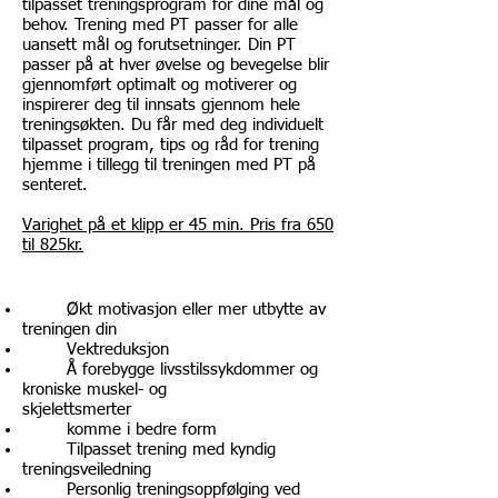
tilpasset treningsprogram for dine mål og
behov.
Trening med PT passer for alle
uansett mål og forutsetninger.
Din PT
passer på at hver øvelse og bevegelse blir
gjennomført optimalt og motiverer og
ins
pirerer d
eg til innsats gjennom hele
treningsøkten. Du får med deg individuelt
tilpasset program, tips og råd for trening
hjemme i tillegg til treningen med PT på
senteret.
Vari
ghet på et klipp er 45
min. Pris fra 650
til 825kr.
Økt motivasjon eller mer utbytte av
treningen din
Vektreduksjon
Å forebygge livsstilssykdommer og
kroniske muskel- og
skjelettsmerter
komme i bedre form
Tilpasset trening med kyndig
treningsveiledning
Personlig treningsoppfølging ved