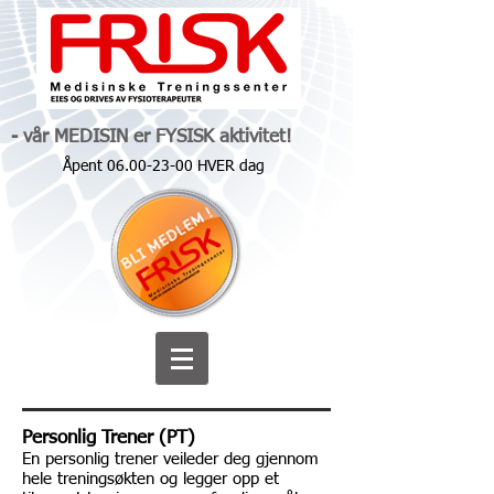
- vår MEDISIN er FYSISK aktivitet!
Åpent
06.00-23-00
HVER dag
P
er
sonlig Trener (PT)
En p
ersonlig trener veileder deg gjennom
hele treningsøkten og legger op
p et